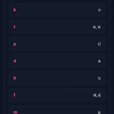
k
ก
t
ต, ท
p
ป
d
ด
b
บ
f
ฟ, ฝ
m
ม