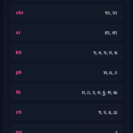
chr
ชร, จร
sr
สร, ศร
kh
ข, ค, ฃ, ฅ, ฆ
ph
พ, ผ, ภ
th
ท, ถ, ธ, ต, ฐ, ฑ, ฒ
ch
ช, จ, ฉ, ฌ
ng
ง