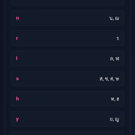
n
น, ณ
r
ร
l
ล, ฬ
s
ส, ซ, ศ, ษ
h
ห, ฮ
y
ย, ญ