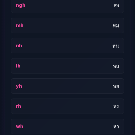
ngh
หง
mh
หม
nh
หน
lh
หล
yh
หย
rh
หร
wh
หว