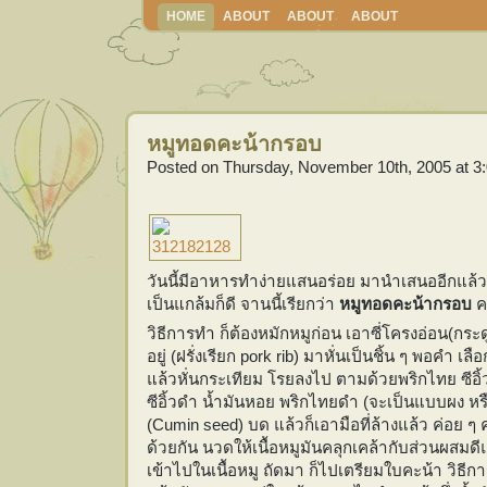
HOME
ABOUT
ABOUT
ABOUT
หมูทอดคะน้ากรอบ
Posted on Thursday, November 10th, 2005 at 3
วันนี้มีอาหารทำง่ายแสนอร่อย มานำเสนออีกแล้วคร
เป็นแกล้มก็ดี จานนี้เรียกว่า
หมูทอดคะน้ากรอบ
ค
วิธีการทำ ก็ต้องหมักหมูก่อน เอาซี่โครงอ่อน(กระดู
อยู่ (ฝรั่งเรียก pork rib) มาหั่นเป็นชิ้น ๆ พอคำ เลือ
แล้วหั่นกระเทียม โรยลงไป ตามด้วยพริกไทย ซีอ
ซีอิ้วดำ น้ำมันหอย พริกไทยดำ (จะเป็นแบบผง หรื
(Cumin seed) บด แล้วก็เอามือที่ล้างแล้ว ค่อย ๆ 
ด้วยกัน นวดให้เนื้อหมูมันคลุกเคล้ากับส่วนผสมดีแล
เข้าไปในเนื้อหมู ถัดมา ก็ไปเตรียมใบคะน้า วิธีก