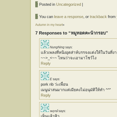
Posted in
Uncategorized
|
You can
leave a response
, or
trackback
from 
Autumn in my heart
«
7 Responses to “หมูทอดคะน้ากรอบ”
NungNing
says:
แล้วเพลงที่หนิงอุตส่าห์บรรจงแต่งให้ในวันที่ง
~~>_<~~ ไหนว่าจะเอามาโชว์ไง
Reply
E
says:
pork rib ว่ะเพื่อน
เมนูน่าสนมากแต่เมียคงไม่อนุมัติให้ทำ ^^”
Reply
พฤกษ์
says:
เห็นแล้วหิว