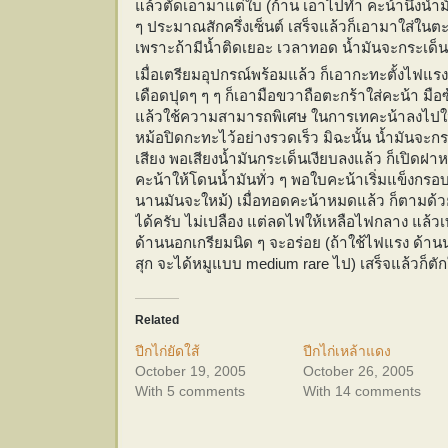
แล้วตัดเอามาแต่ใบ (ก้าน เอาไปทำ คะน้านึ่งน้ำมั
ๆ ประมาณสักครึ่งเซ็นต์ เสร็จแล้วก็เอามาใส่ในตะก
เพราะถ้ามีน้ำติดเยอะ เวลาทอด น้ำมันจะกระเด็น 
เมื่อเตรียมอุปกรณ์พร้อมแล้ว ก็เอากะทะตั้งไฟแร
เดือดปุดๆ ๆ ๆ ก็เอามือขวาถือตะกร้าใส่คะน้า ม
แล้วใช้ความสามารถพิเศษ ในการเทคะน้าลงไปใน
หม้อปิดกะทะไว้อย่างรวดเร็ว มิฉะนั้น น้ำมันจะกร
เสียง พอเสียงน้ำมันกระเด็นเงียบลงแล้ว ก็เปิดฝ
คะน้าให้โดนน้ำมันทั่ว ๆ พอใบคะน้าเริ่มแข็งกรอบ 
นานมันจะใหม้) เมื่อทอดคะน้าหมดแล้ว ก็ตามด้วย
ได้ครับ ไม่เปลือง แต่ลดไฟให้เหลือไฟกลาง แล้
ด้านนอกเกรียมนิด ๆ จะอร่อย (ถ้าใช้ไฟแรง ด้า
สุก จะได้หมูแบบ medium rare ไป) เสร็จแล้วก็ตั
Related
ปีกไก่ยัดใส้
ปีกไก่เหล้าแดง
October 19, 2005
October 26, 2005
With 5 comments
With 14 comments