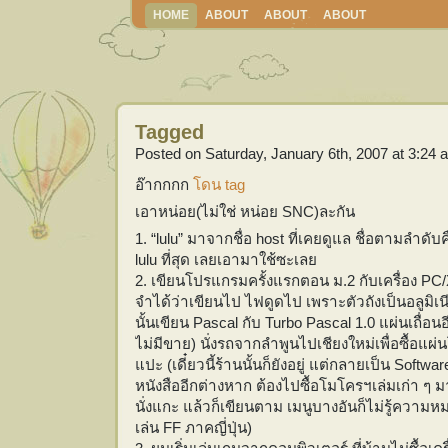
HOME
ABOUT
ABOUT
ABOUT
Tagged
Posted on Saturday, January 6th, 2007 at 3:24 
อ๊ากกกก
โดน
tag
เอาหน่อย(ไม่ใช่ หน่อย SNC)ละกัน
1. “lulu” มาจากชื่อ host ที่เคยดูแล ชื่อตามลำดับคือ 
lulu ที่สุด เลยเอามาใช้ซะเลย
2. เขียนโปรแกรมครั้งแรกตอน ม.2 กับเครื่อง PC
จำได้ว่าเขียนไป ไฟดูดไป เพราะตัวถังเป็นอลูมิเ
นั้นเขียน Pascal กับ Turbo Pascal 1.0 แผ่นเถื่อ
ไม่มีขาย) นั่งรถจากลำพูนไปเชียงใหม่เพื่อซื้อ
แปะ (เดี๋ยวนี้ร้านนั้นก็ยังอยู่ แต่กลายเป็น Softw
หนังสืออีกต่างหาก ต้องไปซื้อโมโครฯเล่มเก่า ๆ มา
นั่งแกะ แล้วก็เขียนตาม เมนูบางอันก็ไม่รู้ควา
เล่น FF ภาคญี่ปุ่น)