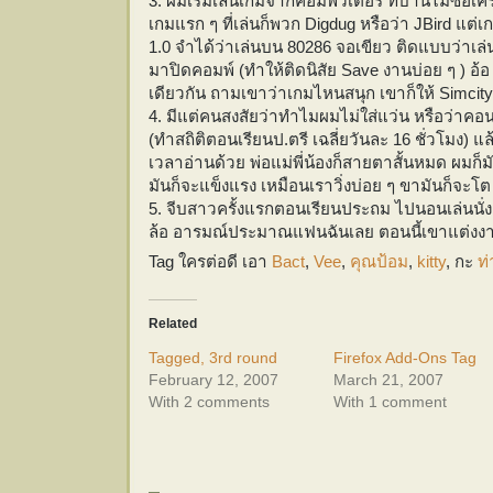
3. ผมเริ่มเล่นเกมจากคอมพิวเตอร์ ที่บ้านไม่ซื้อเค
เกมแรก ๆ ที่เล่นก็พวก Digdug หรือว่า JBird แต่เ
1.0 จำได้ว่าเล่นบน 80286 จอเขียว ติดแบบว่าเล่
มาปิดคอมพ์ (ทำให้ติดนิสัย Save งานบ่อย ๆ ) อ้อ
เดียวกัน ถามเขาว่าเกมไหนสนุก เขาก็ให้ Simcit
4. มีแต่คนสงสัยว่าทำไมผมไม่ใส่แว่น หรือว่าคอนแท
(ทำสถิติตอนเรียนป.ตรี เฉลี่ยวันละ 16 ชั่วโมง) แล
เวลาอ่านด้วย พ่อแม่พี่น้องก็สายตาสั้นหมด ผมก็ม
มันก็จะแข็งแรง เหมือนเราวิ่งบ่อย ๆ ขามันก็จะ
5. จีบสาวครั้งแรกตอนเรียนประถม ไปนอนเล่นนั่งเ
ล้อ อารมณ์ประมาณแฟนฉันเลย ตอนนี้เขาแต่งง
Tag ใครต่อดี เอา
Bact
,
Vee
,
คุณป้อม
,
kitty
, กะ
ท
Related
Tagged, 3rd round
Firefox Add-Ons Tag
February 12, 2007
March 21, 2007
With 2 comments
With 1 comment