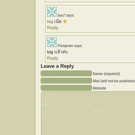
bact'
says:
tag
เน้อ
Reply
Pompoko
says:
tag แล้วค่ะ
Reply
Leave a Reply
Name (required)
Mail (will not be publishe
Website