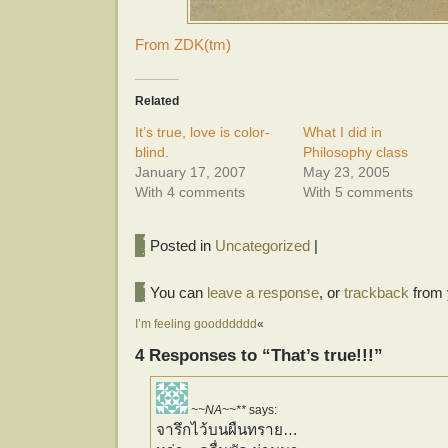
From ZDK(tm)
Related
It’s true, love is color-
What I did in
blind.
Philosophy class
January 17, 2007
May 23, 2005
With 4 comments
With 5 comments
Posted in
Uncategorized
|
You can
leave a response
, or
trackback
from 
I’m feeling goodddddd
«
4 Responses to “That’s true!!!”
~~NA~~**
says:
จารึกไว้บนผืนทราย…