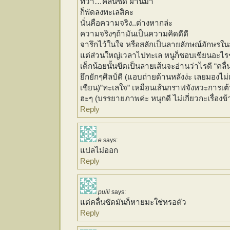
ทว่า…คลื่นซัด ผ่านมา
ก็พัดลงทะเลสิคะ
นั่นคือความจริง..ต่างหากล่ะ
ความจริงๆถ้ามันเป็นความคิดดีดี
จารึกไว้ในใจ หรือสลักเป็นลายลักษณ์อักษรในส
แต่ส่วนใหญ่เวลาไปทะเล หนูก็ชอบเขียนอะไร
เด็กน้อยนั้นขีดเป็นลายเส้นจะอ่านว่าไรดี “คลื่
ยึกยักๆศิลป์ดี (แอบถ่ายด้านหลังง่ะ เลยมองไ
เขียน)”ทะเลใจ” เหมือนเส้นกราฟจังหวะการเต้
ฮะๆ (บรรยายภาพค่ะ หนุกดี ไม่เกี่ยวกะเรื่องข
Reply
e
says:
แปลไม่ออก
Reply
puiii
says:
แต่คลื่นซัดมันก็หายมะใช่หรอตัว
Reply