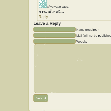
siwawong
says:
อารมณ์ไหนนี่…
Reply
Leave a Reply
Name (required)
Mail (will not be publishe
Website