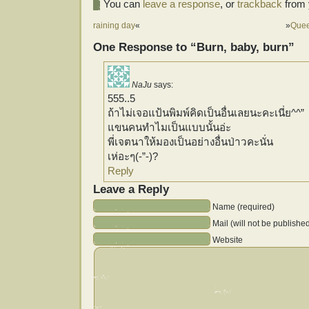
You can
leave a response
, or
trackback
from 
raining day
«
»
Quee
One Response to “Burn, baby, burn”
NaJu
says:
555..5
ถ้าไม่เจอแป้นพิมพ์คิดเป็นอื่นเลยนะคะเนี่ย^^”
แขนคนทำไมเป็นแบบนั้นอ่ะ
พี่เจตนาให้มองเป็นอย่างอื่นป่าวคะนั่น
เห่อะๆ(-”-)?
Reply
Leave a Reply
Name (required)
Mail (will not be publishe
Website