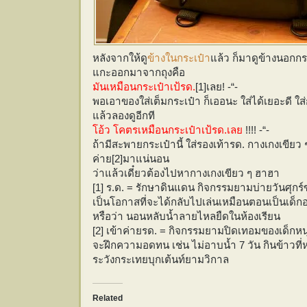
หลังจากให้ดู
ข้างในกระเป๋า
แล้ว ก็มาดูข้างนอกกระ
แกะออกมาจากถุงคือ
มันเหมือนกระเป๋าเป้รด.
[1]เลย! -“-
พอเอาของใส่เต็มกระเป๋า ก็เออนะ ใส่ได้เยอะดี ใส่
แล้วลองดูอีกที
โอ้ว โคตรเหมือนกระเป๋าเป้รด.เลย
!!!! -“-
ถ้ามีสะพายกระเป๋านี้ ใส่รองเท้ารด. กางเกงเขียว
ค่าย[2]มาแน่นอน
ว่าแล้วเดี๋ยวต้องไปหากางเกงเขียว ๆ ฮาฮา
[1] ร.ด. = รักษาดินแดน กิจกรรมยามบ่ายวันศุกร
เป็นโอกาสที่จะได้กลับไปเล่นเหมือนตอนเป็นเด็กอน
หรือว่า นอนหลับน้ำลายไหลยืดในห้องเรียน
[2] เข้าค่ายรด. = กิจกรรมยามปิดเทอมของเด็กหน
จะฝึกความอดทน เช่น ไม่อาบน้ำ 7 วัน กินข้าวที
ระวังกระเทยบุกเต้นท์ยามวิกาล
Related