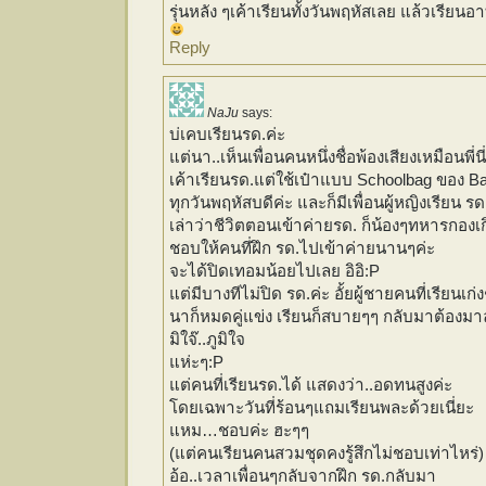
รุ่นหลัง ๆเค้าเรียนทั้งวันพฤหัสเลย แล้วเรียนอา
Reply
NaJu
says:
บ่เคบเรียนรด.ค่ะ
แต่นา..เห็นเพื่อนคนหนึ่งชื่อพ้องเสียงเหมือนพี่น
เค้าเรียนรด.แต่ใช้เป๋าแบบ Schoolbag ของ Ba
ทุกวันพฤหัสบดีค่ะ และก็มีเพื่อนผู้หญิงเรียน รด
เล่าว่าชีวิตตอนเข้าค่ายรด. ก็น้องๆทหารกอง
ชอบให้คนที่ฝึก รด.ไปเข้าค่ายนานๆค่ะ
จะได้ปิดเทอมน้อยไปเลย อิอิ:P
แต่มีบางทีไม่ปิด รด.ค่ะ อั้ยผู้ชายคนที่เรียนเ
นาก็หมดคู่แข่ง เรียนก็สบายๆๆ กลับมาต้องมาลอ
มิใจ๊..ภูมิใจ
แห่ะๆ:P
แต่คนที่เรียนรด.ได้ แสดงว่า..อดทนสูงค่ะ
โดยเฉพาะวันที่ร้อนๆแถมเรียนพละด้วยเนี่ยะ
แหม…ชอบค่ะ ฮะๆๆ
(แต่คนเรียนคนสวมชุดคงรู้สึกไม่ชอบเท่าไหร่) 
อ้อ..เวลาเพื่อนๆกลับจากฝึก รด.กลับมา