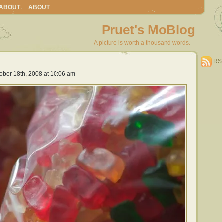
ABOUT
ABOUT
Pruet's MoBlog
A picture is worth a thousand words.
RS
ober 18th, 2008 at 10:06 am