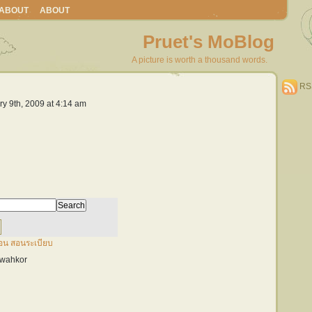
ABOUT
ABOUT
Pruet's MoBlog
A picture is worth a thousand words.
RS
ry 9th, 2009 at 4:14 am
ดอน สอนระเบียบ
#wahkor