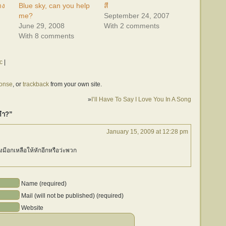
าง
Blue sky, can you help
สี
me?
September 24, 2007
June 29, 2008
With 2 comments
With 8 comments
c
|
ponse
, or
trackback
from your own site.
»
I’ll Have To Say I Love You In A Song
ดำ?”
January 15, 2009 at 12:28 pm
งมีอกเหลือให้หักอีกหรือว่ะพวก
Name (required)
Mail (will not be published) (required)
Website