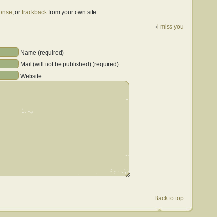
ponse
, or
trackback
from your own site.
»
i miss you
Name (required)
Mail (will not be published) (required)
Website
Back to top