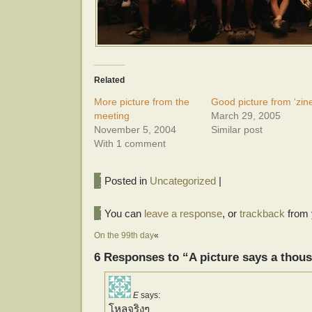
Related
More picture from the
Good picture from ‘zin
meeting
March 29, 2005
November 5, 2004
Similar post
With 1 comment
Posted in
Uncategorized
|
You can
leave a response
, or
trackback
from 
On the 99th day
«
6 Responses to “A picture says a thou
E
says:
โหลจริงๆ